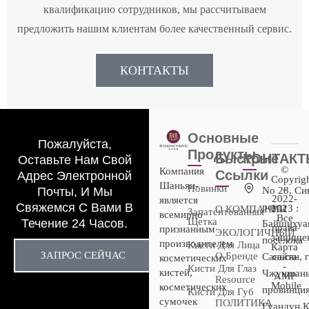
квалификацию сотрудников, мы рассчитываем
предложить нашим клиентам более качественный сервис.
КОНТАКТЫ
Основные
Пожалуйста,
Продукты
Быстрые
КОНТАК
Оставьте Нам Свой
©
Компания
Ссылки
Адрес Электронной
Copyrig
Шаньян-
Новинки
-
Почты, И Мы
No 28, Си
2022-
является
Свяжемся С Вами В
роуд,
2023 :
О КОМПАНИИ
Запатентованная
всемирно
Все
Щетка
Течение 24 Часов.
Байшихуан
права
признанным
ЭКОЛОГИЧНЫЙ
защище
посёлока
производителем
Кисти Для Лица
Карта
ЗАПРОС СЕЙЧАС
О Бренде
Саньсян, 
сайта
косметических
-
Кисти Для Глаз
кистей,
Чжуншань
AMP
Resource
Mobile
косметических
провинци
Кисти Для Губ
сумочек
ПОЛИТИКА
Гуандун,К