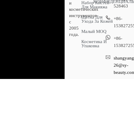
КОНФИДЕНЦИАЛ
Набор Кистей
и
528463
Для Макияжа
косметических
инструментов
Щетка Для
+86-
Ухода За Кожей
с
15382725
2005
Малый MOQ
года.
+86-
Косметика И
15382725
Упаковка
shangyang
26@sy-
beauty.co