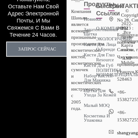
Продукты
Быстрые
КОНТАК
Оставьте Нам Свой
©
Компания
Ссылки
Адрес Электронной
Copyrig
Шаньян-
Новинки
-
Почты, И Мы
No 28, Си
2022-
является
Свяжемся С Вами В
роуд,
2023 :
О КОМПАНИИ
Запатентованная
всемирно
Все
Щетка
Течение 24 Часов.
Байшихуан
права
признанным
ЭКОЛОГИЧНЫЙ
защище
посёлока
производителем
Кисти Для Лица
Карта
ЗАПРОС СЕЙЧАС
О Бренде
Саньсян, 
сайта
косметических
-
Кисти Для Глаз
кистей,
Чжуншань
AMP
Resource
Mobile
косметических
провинци
Кисти Для Губ
сумочек
ПОЛИТИКА
Гуандун,К
КОНФИДЕНЦИАЛ
Набор Кистей
и
528463
Для Макияжа
косметических
инструментов
Щетка Для
+86-
Ухода За Кожей
с
15382725
2005
Малый MOQ
года.
+86-
Косметика И
15382725
Упаковка
shangyang