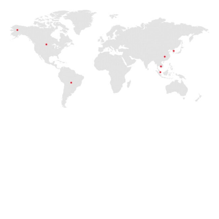
Роли В Шаньяне
В соответствии с тщательно разработанными стандартами качества
и практикой стороннего производителя мы производим кисти для
макияжа и косметички для личной гигиены. Мы поддерживаем
OEM/ODM/OBM
. Мы работаем с вами, чтобы удовлетворить