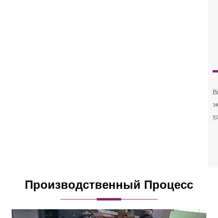
В
э
у
Производственный Процесс