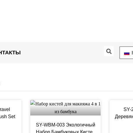
Поис
НТАКТЫ
R
й
ravel
SY-
ush Set
Деревя
Д
SY-WBM-003 Экологичный
Набор Бамбуковых Кистей