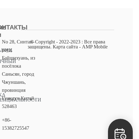
ые
ОНТАКТЫ
и
No 28, Синтан-
© Copyright - 2022-2023 : Все права
защищены. Карта сайта - AMP Mobile
роуд,
АНИИ
Байшихуань, из
ИЧНЫЙ
посёлока
Саньсян, город
Чжуншань,
провинция
КА
Гуандун,Китай,
ЕНЦИАЛЬНОСТИ
528463
+86-
15382725547