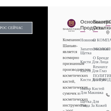
Основные
Быстр
К
Продукты
Ссылк
РОС СЕЙЧАС
Компания
Новинки
О КОМП
Шаньян-
Запатентованная
ЭКОЛОГ
является
Щетка
всемирно
О Бренде
Кисти Для Лица
признанным
Resource
производителем
Кисти Для Глаз
косметических
ПОЛИТИ
Кисти Для Губ
КОНФИД
кистей,
косметических
Набор Кистей
Для Макияжа
сумочек и
косметических
Щетка Для
инструментов
Ухода За Кожей