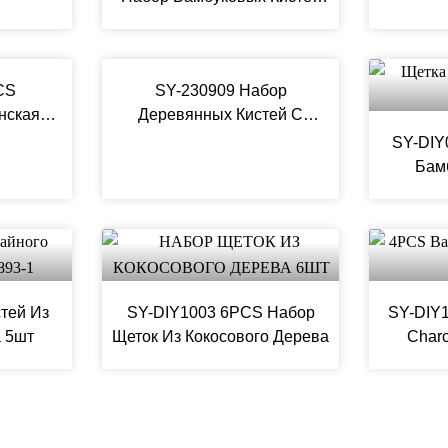
Для Макияжа 4 В 1 Travel
Size
CS
SY-230909 Набор
нская
Деревянных Кистей С
яжа
Текстурой Листьев Для 3D-
SY-DIY
Печати
Бам
тей Из
SY-DIY1003 6PCS Набор
SY-DIY
 5шт
Щеток Из Кокосового Дерева
Char