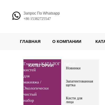
Перейти
к
Запрос По Whatsapp
содержимому
+86 15382725547
ГЛАВНАЯ
О КОМПАНИИ
КАТ
Главная
/
КАТАЛОГ
/
Набор
КАТЕГОРИИ
Новинки
кистей
для
Запатентованная
макияжа
/
щетка
Экологически
чистый
Кисти для
набор
лица