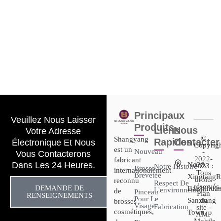
Principaux
Veuillez Nous Laisser
Produits
Liens
Nous
Votre Adresse
©
Shangyang
Rapides
Contacter
Électronique Et Nous
Copyrig
est un
Nouveau
-
Vous Contacterons
2022-
fabricant
Dans Les 24 Heures.
No28,
2023 :
Notre Histoire
Brosse
internationalement
Tous
Brevetée
XingtangR
droits
reconnu
Respect De
réservés.
DEMANDE DE
Baishihuan
L'environnement
de
Pinceau
Plan
RENSEIGNEMENTS
Pour Le
Sanxiang
du
brosses
Visage
Fabrication
site -
cosmétiques,
Town,
AMP