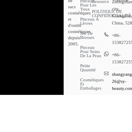
Mobile
de
Pinceau
Resource
Zhongsha
Pour Les
sacs
city,
Yeux
POLITIQUE DE
cosmétiques
CONFIDENTIALITÉ
Guangdon
et
Pinceau À
China, 52
Lèvres
d'outils
cosmétiques
Jeu De
+86-
Brosses
depuis
15382725
2005.
Pinceau
Pour Soins
+86-
De La Peau
15382725
Petite
Quantité
shangyang
Cosmétiques
26@sy-
Et
Emballages
beauty.co