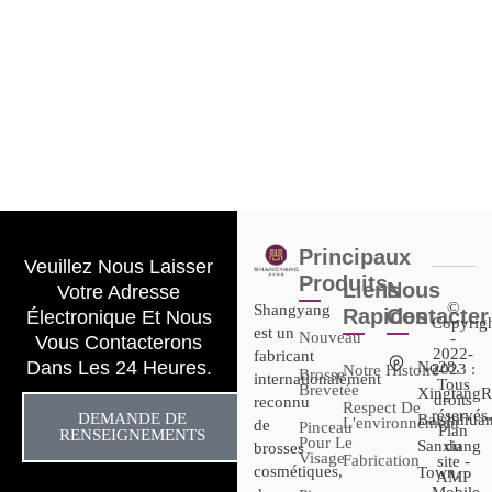
Principaux
Veuillez Nous Laisser
Produits
Liens
Nous
Votre Adresse
©
Shangyang
Rapides
Contacter
Électronique Et Nous
Copyrig
est un
Nouveau
-
Vous Contacterons
2022-
fabricant
Dans Les 24 Heures.
No28,
2023 :
Notre Histoire
Brosse
internationalement
Tous
Brevetée
XingtangR
droits
reconnu
Respect De
réservés.
DEMANDE DE
Baishihuan
L'environnement
de
Pinceau
Plan
RENSEIGNEMENTS
Pour Le
Sanxiang
du
brosses
Visage
Fabrication
site -
cosmétiques,
Town,
AMP