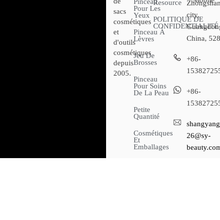
Mobile
de
Pinceau
Resource
Zhongsha
Pour Les
sacs
city,
Yeux
POLITIQUE DE
cosmétiques
CONFIDENTIALITÉ
Guangdon
et
Pinceau À
China, 52
Lèvres
d'outils
cosmétiques
Jeu De
+86-
Brosses
depuis
15382725
2005.
Pinceau
Pour Soins
+86-
De La Peau
15382725
Petite
Quantité
shangyang
Cosmétiques
26@sy-
Et
Emballages
beauty.co