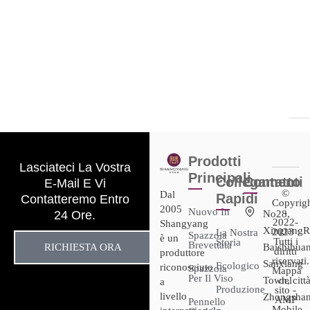
Prodotti
Lasciateci La Vostra
Principali
Collegamenti
Contatto
E-Mail E Vi
©
Dal
Rapidi
Contatteremo Entro
Copyrig
2005
Nuovo In
-
24 Ore.
No28,
2022-
Shangyang
XingtangR
2023 :
La Nostra
Spazzola
è un
Tutti i
Storia
Brevettata
RICHIESTA ORA
Baishihuan
diritti
produttore
riservati.
Sanxiang
Ecologico
riconosciuto
Spazzola
Mappa
Per Il Viso
Town, città
del
a
Produzione
sito -
livello
Zhongshan
AMP
Pennello
Mobile