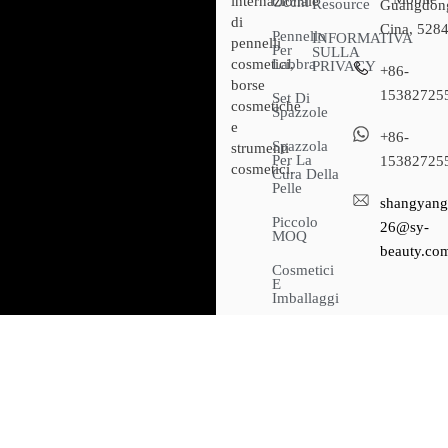
internazionale
Occhi
Resource
Guangdon
di
Cina, 528
Pennello
INFORMATIVA
pennelli
Per
SULLA
cosmetici,
Labbra
PRIVACY
+86-
borse
15382725
Set Di
cosmetiche
Spazzole
e
+86-
Spazzola
strumenti
Per La
15382725
cosmetici.
Cura Della
Pelle
shangyang
Piccolo
26@sy-
MOQ
beauty.co
Cosmetici
E
Imballaggi