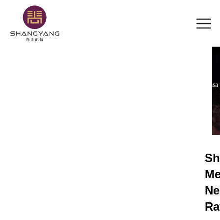
Vai
al
contenuto
Casa
Sh
Me
Ne
Ra