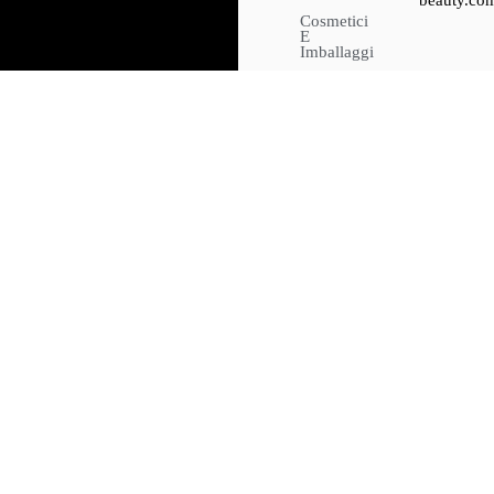
beauty.co
Cosmetici
E
Imballaggi