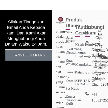
Produk
Silakan Tinggalkan
Utama
Tautan
Hubungi
Email Anda Kepada
©
Shangyang
Cepat
Kami
Kami Dan Kami Akan
Hak
adalah
Baru
Cipta
Menghubungi Anda
Masuk
-
produsen
Dalam Waktu 24 Jam.
No28,
2022-
Kisah Kami
kuas
2023 :
Sikat Yang
XingtangR
Semua
kosmetik,
Dipatenkan
Ramah
Hak
TANYA SEKARANG
Baishihuan
Lingkungan
tas
Dilindun
Kuas
Kota
Undang-
kosmetik,
Wajah
Manufaktur
Undang.
dan
Sanxiang, 
Peta
Situs -
alat
Kuas Mata
Resource
Zhongshan
AMP
kosmetik
Mobile
Guangdon
Kuas Bibir
KEBIJAKAN
yang
PRIVASI
Cina, 528
diakui
Set Kuas
secara
+86-
Kuas
internasional
Perawatan
15382725
sejak
Kulit
tahun