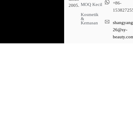
+86-
MOQ Kecil
2005.
15382725
Kosmetik
&
shangyang
Kemasan
26@sy-
beauty.co