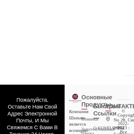
Основные
Пожалуйста,
Продукты
Быстрые
КОНТАК
Оставьте Нам Свой
©
Компания
Ссылки
Адрес Электронной
Copyrig
Шаньян-
Новинки
-
Почты, И Мы
No 28, Си
2022-
является
Свяжемся С Вами В
роуд,
2023 :
О КОМПАНИИ
Запатентованная
всемирно
Все
Щетка