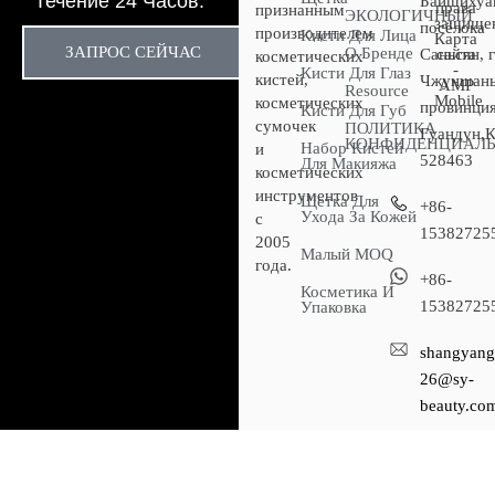
Течение 24 Часов.
Байшихуан
права
признанным
ЭКОЛОГИЧНЫЙ
защище
посёлока
производителем
Кисти Для Лица
Карта
ЗАПРОС СЕЙЧАС
О Бренде
Саньсян, 
сайта
косметических
-
Кисти Для Глаз
кистей,
Чжуншань
AMP
Resource
Mobile
косметических
провинци
Кисти Для Губ
сумочек
ПОЛИТИКА
Гуандун,К
КОНФИДЕНЦИАЛ
Набор Кистей
и
528463
Для Макияжа
косметических
инструментов
Щетка Для
+86-
Ухода За Кожей
с
15382725
2005
Малый MOQ
года.
+86-
Косметика И
15382725
Упаковка
shangyang
26@sy-
beauty.co