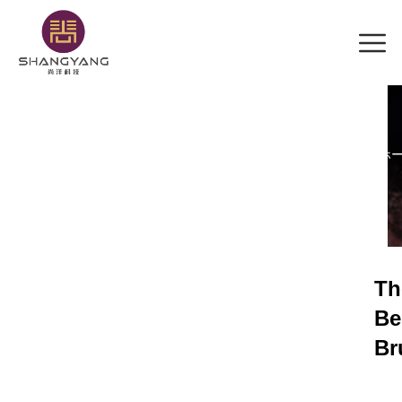
内
容
を
ス
キ
ッ
プ
ホ
Th
Be
Br