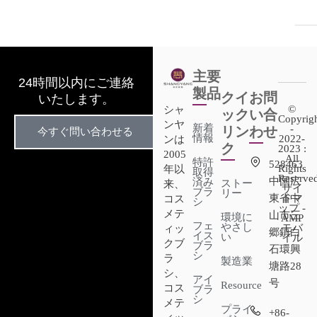
主要
24時間以内にご連絡
製品
クイ
お問
いたします。
©
シャ
ック
い合
Copyrig
ンヤ
新着
-
リン
わせ
今すぐ問い合わせる
情報
2022-
ンは
ク
2023 :
2005
All
特許
528463
Rights
年以
取得
Reserved
中国広
済み
ストー
来、
サイ
ブラ
リー
東省中
トマ
コス
シ
ップ -
メテ
山市三
環境に
AMP
フェ
やさし
モバ
ィッ
郷鎮白
イス
い
イル
クブ
ブラ
石環興
シ
ラ
製造業
塘路28
シ、
アイ
号
Resource
コス
ブラ
シ
メテ
プライ
+86-