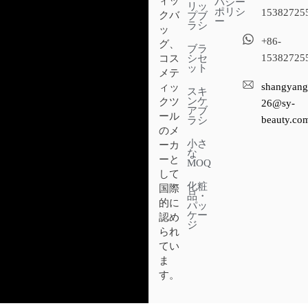
ィッ
バシー
リッ
ポリシ
15382725
クバ
プブ
ー
ラシ
ッ
+86-
グ、
ブラ
15382725
シセ
コス
ット
メテ
shangyang
ィッ
スキ
ンケ
クツ
26@sy-
アブ
ール
beauty.co
ラシ
のメ
小さ
ーカ
な
ーと
MOQ
して
化粧
国際
品・
的に
パッ
ケー
認め
ジ
られ
てい
ま
す。