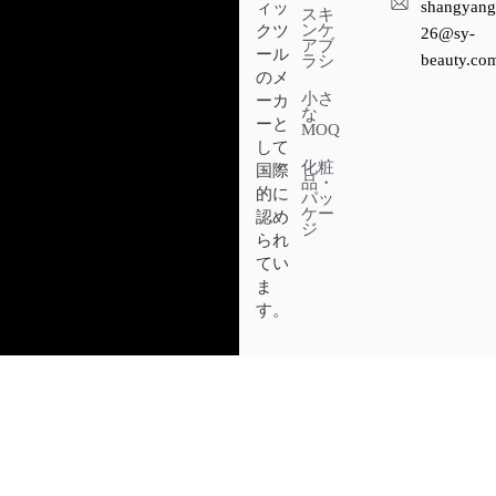
shangyang
ィッ
スキ
ンケ
クツ
26@sy-
アブ
ール
beauty.co
ラシ
のメ
小さ
ーカ
な
ーと
MOQ
して
化粧
国際
品・
的に
パッ
ケー
認め
ジ
られ
てい
ま
す。