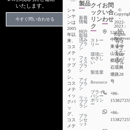
製品
クイ
お問
いたします。
©
シャ
ック
い合
Copyrig
ンヤ
新着
-
リン
わせ
今すぐ問い合わせる
情報
2022-
ンは
ク
2023 :
2005
All
特許
528463
Rights
年以
取得
Reserved
中国広
済み
ストー
来、
サイ
ブラ
リー
東省中
トマ
コス
シ
ップ -
メテ
山市三
環境に
AMP
フェ
やさし
モバ
ィッ
郷鎮白
イス
い
イル
クブ
ブラ
石環興
シ
ラ
製造業
塘路28
シ、
アイ
号
Resource
コス
ブラ
シ
メテ
プライ
+86-
ィッ
バシー
リッ
ポリシ
15382725
クバ
プブ
ー
ラシ
ッ
+86-
グ、
ブラ
15382725
シセ
コス
ット
メテ