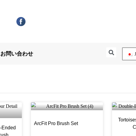
検
お問い合わせ
J
索
Tortois
ArcFit Pro Brush Set
C
e-Ended
rush