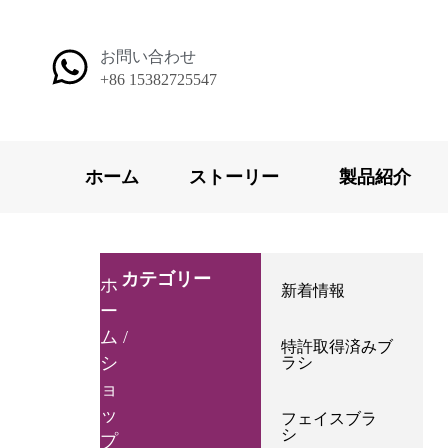
内
容
お問い合わせ
を
+86 15382725547
ス
キ
ッ
プ
ホーム
ストーリー
製品紹介
カテゴリー
ホ
新着情報
ー
ム
/
特許取得済みブ
シ
ラシ
ョ
ッ
フェイスブラ
シ
プ