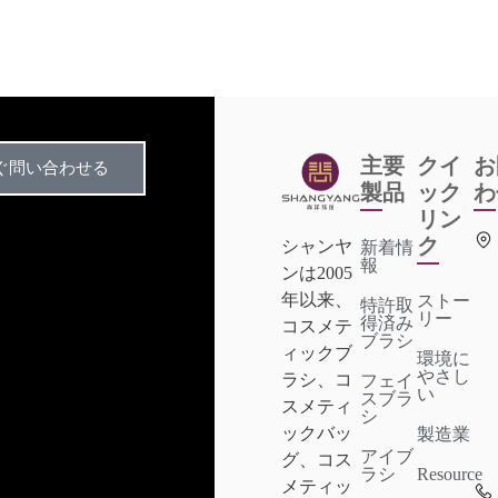
主要
クイ
お
ぐ問い合わせる
製品
ック
わ
リン
ク
シャンヤ
新着情
報
ンは2005
年以来、
ストー
特許取
リー
得済み
コスメテ
ブラシ
ィックブ
環境に
やさし
ラシ、コ
フェイ
い
スブラ
スメティ
シ
ックバッ
製造業
アイブ
グ、コス
ラシ
Resource
メティッ