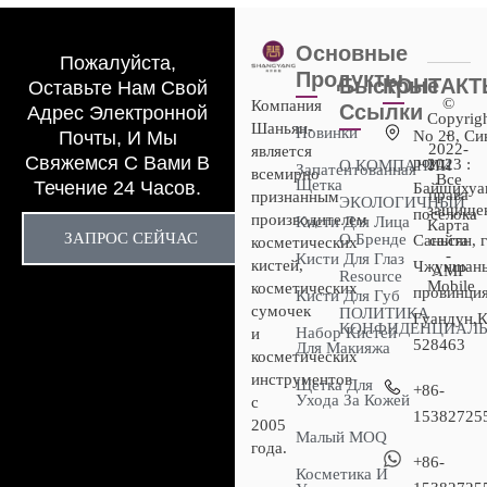
Основные
Пожалуйста,
Продукты
Быстрые
КОНТАК
Оставьте Нам Свой
©
Компания
Ссылки
Адрес Электронной
Copyrig
Шаньян-
Новинки
-
Почты, И Мы
No 28, Си
2022-
является
Свяжемся С Вами В
роуд,
2023 :
О КОМПАНИИ
Запатентованная
всемирно
Все
Щетка
Течение 24 Часов.
Байшихуан
права
признанным
ЭКОЛОГИЧНЫЙ
защище
посёлока
производителем
Кисти Для Лица
Карта
ЗАПРОС СЕЙЧАС
О Бренде
Саньсян, 
сайта
косметических
-
Кисти Для Глаз
кистей,
Чжуншань
AMP
Resource
Mobile
косметических
провинци
Кисти Для Губ
сумочек
ПОЛИТИКА
Гуандун,К
КОНФИДЕНЦИАЛ
Набор Кистей
и
528463
Для Макияжа
косметических
инструментов
Щетка Для
+86-
Ухода За Кожей
с
15382725
2005
Малый MOQ
года.
+86-
Косметика И