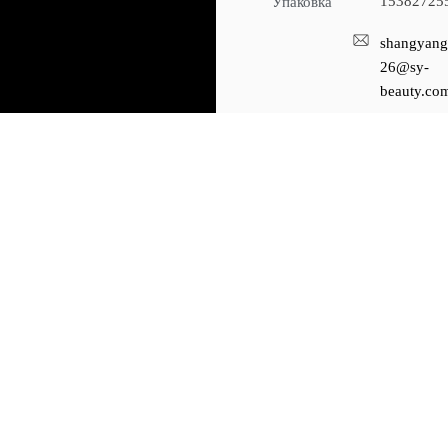
15382725
Упаковка
shangyang
26@sy-
beauty.co