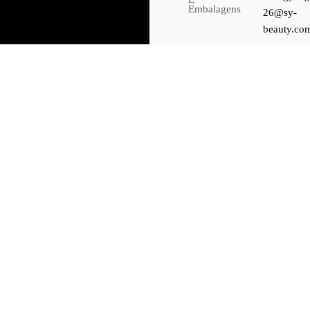
Embalagens
26@sy-
beauty.co