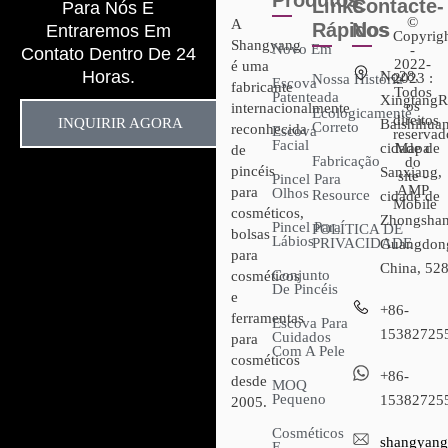
Produtos
Links
Contacte-
Para Nós E
©
A
Rápidos
Nos
Entraremos Em
Copyrig
Shangyang
Novo Em
-
Contato Dentro De 24
2022-
é uma
Horas.
No28,
2023 :
Nossa História
Escova
fabricante
Todos
Patenteada
XingtangR
os
internacionalmente
Ecologicamente
direitos
INQUIRIR AGORA
Baishihuan
Correto
reconhecida
Escova
reservad
Facial
cidade de
Mapa
de
Fabricação
do
pincéis
Sanxiang,
site -
Pincel Para
AMP
para
Olhos
Resource
cidade de
Mobile
cosméticos,
Zhongshan
Pincel Para
POLÍTICA DE
bolsas
Lábios
PRIVACIDADE
Guangdon
para
China, 52
Conjunto
cosméticos
De Pincéis
e
+86-
ferramentas
Escova Para
15382725
Cuidados
para
Com A Pele
cosméticos
+86-
desde
MOQ
Pequeno
15382725
2005.
Cosméticos
shangyang
E