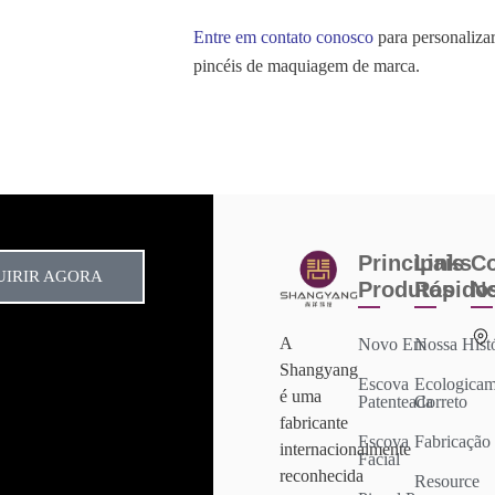
Entre em contato conosco
para personaliza
pincéis de maquiagem de marca.
Principais
Links
Co
UIRIR AGORA
Produtos
Rápido
N
A
Novo Em
Nossa Hist
Shangyang
Escova
Ecologicam
é uma
Patenteada
Correto
fabricante
Escova
Fabricação
internacionalmente
Facial
reconhecida
Resource