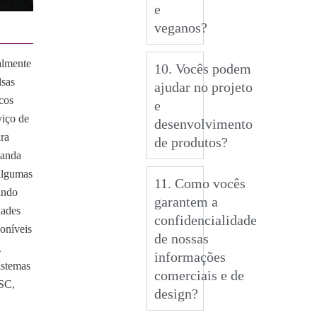
e
veganos?
almente
10. Vocês podem
lsas
ajudar no projeto
cos
e
viço de
desenvolvimento
ara
de produtos?
manda
algumas
11. Como vocês
ando
garantem a
dades
confidencialidade
poníveis
de nossas
g
informações
sistemas
comerciais e de
FSC,
design?