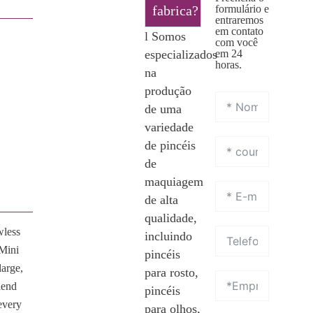
fabrica?
formulário e
entraremos
em contato
l Somos
com você
especializados
em 24
horas.
na
produção
de uma
variedade
de pincéis
de
maquiagem
de alta
qualidade,
wless
incluindo
 Mini
pincéis
large,
para rosto,
lend
pincéis
 every
para olhos,