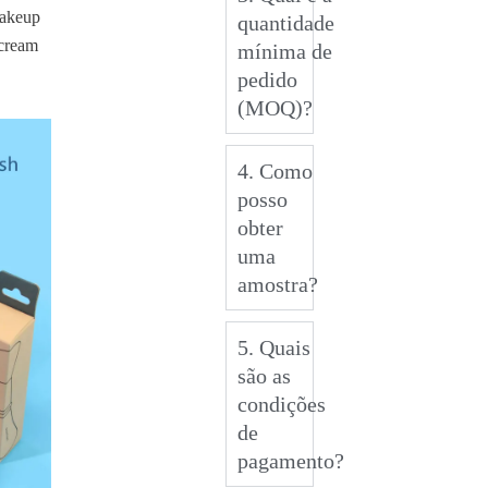
makeup
quantidade
 cream
mínima de
pedido
(MOQ)?
4. Como
posso
obter
uma
amostra?
5. Quais
são as
condições
de
pagamento?