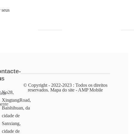
r seus
ntacte-
s
os
© Copyright - 2022-2023 : Todos os direitos
reservados. Mapa do site - AMP Mobile
No28,
ória
XingtangRoad,
ente
Baishihuan, da
cidade de
Sanxiang,
cidade de