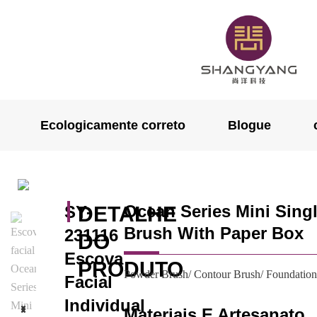
Ecologicamente correto
Blogue
Ocean Series Mini Sing
SY-
DETALHE
Brush With Paper Box
231116
DO
Escova
PRODUTO
Powder Brush/ Contour Brush/ Foundatio
Facial
Individual
Materiais E Artesanato