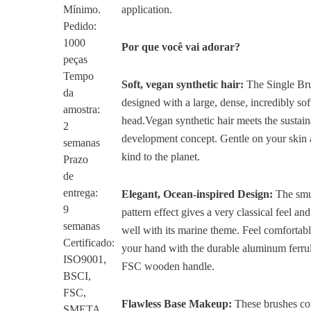
Mínimo.
application.
Pedido:
1000
Por que você vai adorar?
peças
Tempo
Soft, vegan synthetic hair:
The Single Bru
da
designed with a large, dense, incredibly sof
amostra:
head.Vegan synthetic hair meets the sustai
2
development concept. Gentle on your skin
semanas
kind to the planet.
Prazo
de
entrega:
Elegant, Ocean-inspired Design:
The sm
9
pattern effect gives a very classical feel and 
semanas
well with its marine theme. Feel comfortabl
Certificado:
your hand with the durable aluminum ferru
ISO9001,
FSC wooden handle.
BSCI,
FSC,
Flawless Base Makeup:
These brushes co
SMETA