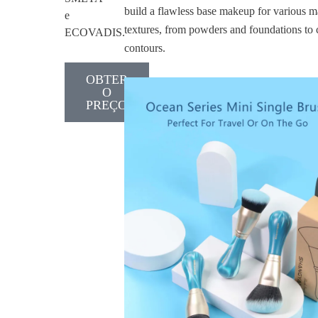
build a flawless base makeup for various 
e
textures, from powders and foundations to
ECOVADIS.
contours.
OBTER
O
PREÇO