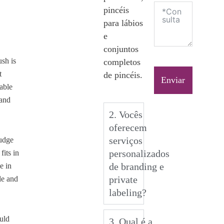
pincéis
para lábios
e
conjuntos
sh is
completos
t
de pincéis.
Enviar
nable
 and
2. Vocês
oferecem
serviços
udge
personalizados
fits in
de branding e
e in
private
le and
labeling?
uld
3. Qual é a