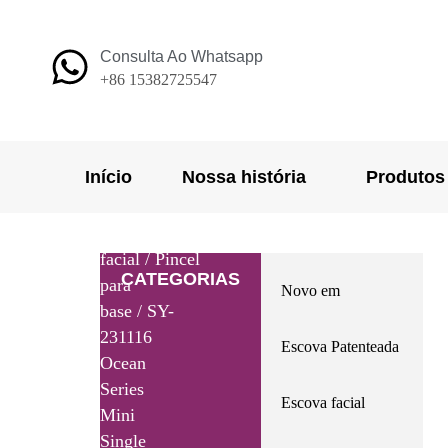
Ir
para
Consulta Ao Whatsapp
o
+86 15382725547
conteúdo
Início
Nossa história
Produtos
Início
/
Produtos
/
Escova
facial
/
Pincel
CATEGORIAS
para
Novo em
base
/ SY-
231116
Escova Patenteada
Ocean
Series
Escova facial
Mini
Single