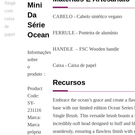
Mini
Da
CABELO - Cabelo sintético vegano
Série
FERRULE - Ponteira de alumínio
Ocean
HANDLE – FSC Wooden handle
Informações
sobre
Caixa - Caixa de papel
o
produto：
Recursos
Product
Code:
Embrace the ocean’s grace and create a fla
SY-
base with our limited edition Ocean Series
231116
Single Brush. This versatile brush boasts a 
Marca:
incredibly-soft head designed to buff and b
Marca
seamlessly, ensuring a flawless finish with
própria