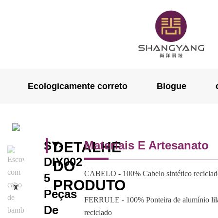
Ecologicamente correto
Blogue
Materiais E Artesanato
SY-
DETALHE
DIY002
DO
CABELO - 100% Cabelo sintético recicla
5
PRODUTO
Peças
FERRULE - 100% Ponteira de alumínio lil
De
reciclado