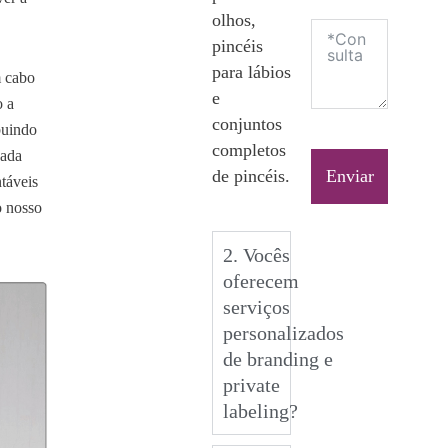
olhos,
pincéis
para lábios
m cabo
e
o a
conjuntos
buindo
completos
Cada
de pincéis.
Enviar
táveis
o nosso
2. Vocês
oferecem
serviços
personalizados
de branding e
private
labeling?