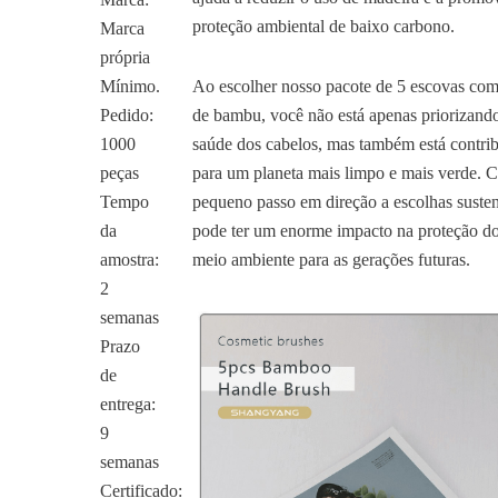
proteção ambiental de baixo carbono.
Marca
própria
Mínimo.
Ao escolher nosso pacote de 5 escovas co
Pedido:
de bambu, você não está apenas priorizand
1000
saúde dos cabelos, mas também está contri
peças
para um planeta mais limpo e mais verde. 
Tempo
pequeno passo em direção a escolhas susten
da
pode ter um enorme impacto na proteção d
amostra:
meio ambiente para as gerações futuras.
2
semanas
Prazo
de
entrega:
9
semanas
Certificado: