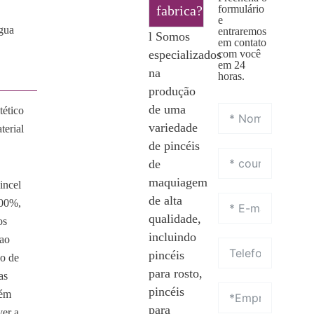
fabrica?
formulário
e
gua
entraremos
l Somos
em contato
especializados
com você
em 24
na
horas.
produção
de uma
tético
variedade
terial
de pincéis
de
maquiagem
incel
de alta
100%,
qualidade,
os
incluindo
 ao
pincéis
bo de
para rosto,
as
pincéis
bém
para
ver a