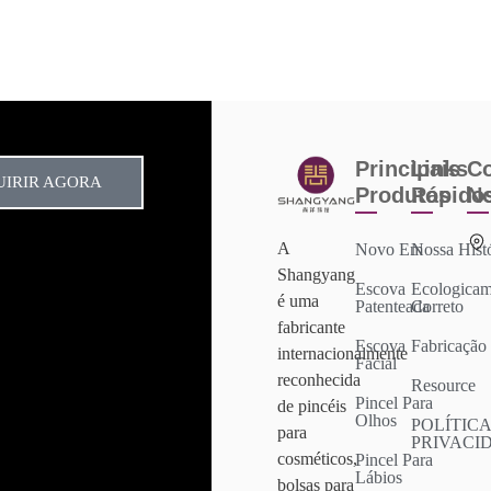
Principais
Links
Co
UIRIR AGORA
Produtos
Rápido
N
A
Novo Em
Nossa Hist
Shangyang
Escova
Ecologicam
é uma
Patenteada
Correto
fabricante
Escova
Fabricação
internacionalmente
Facial
reconhecida
Resource
Pincel Para
de pincéis
Olhos
POLÍTICA
para
PRIVACI
cosméticos,
Pincel Para
Lábios
bolsas para