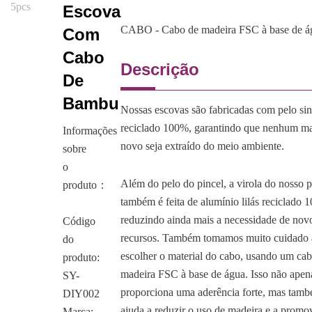
Escova
CABO - Cabo de madeira FSC à base de á
Com
Cabo
Descrição
De
Bambu
Nossas escovas são fabricadas com pelo sin
reciclado 100%, garantindo que nenhum ma
Informações
novo seja extraído do meio ambiente.
sobre
o
Além do pelo do pincel, a virola do nosso p
produto：
também é feita de alumínio lilás reciclado 
reduzindo ainda mais a necessidade de nov
Código
recursos. Também tomamos muito cuidado
do
escolher o material do cabo, usando um ca
produto:
madeira FSC à base de água. Isso não apen
SY-
proporciona uma aderência forte, mas tam
DIY002
ajuda a reduzir o uso de madeira e a promo
Marca: