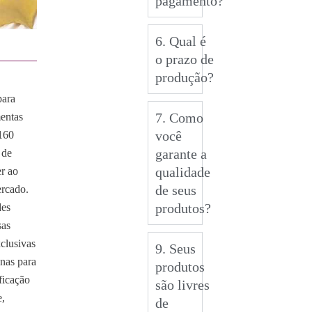
pagamento?
6. Qual é
o prazo de
produção?
para
7. Como
mentas
você
160
garante a
 de
qualidade
er ao
de seus
ercado.
produtos?
des
sas
xclusivas
9. Seus
enas para
produtos
ficação
são livres
e,
de