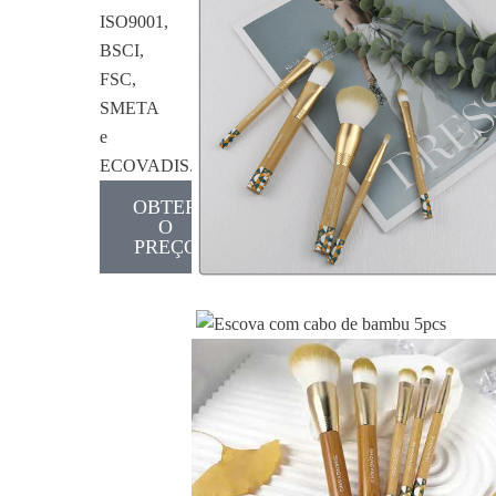
ISO9001,
BSCI,
FSC,
SMETA
e
ECOVADIS.
OBTER
O
PREÇO