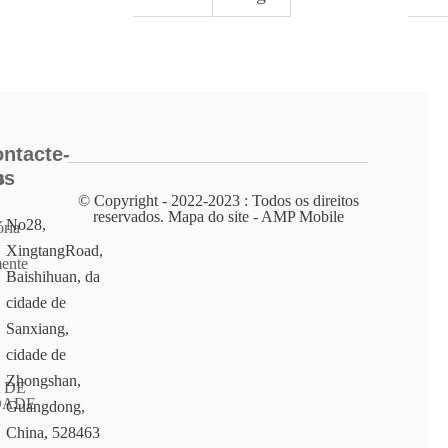
ntacte-
s
os
© Copyright - 2022-2023 : Todos os direitos
reservados. Mapa do site - AMP Mobile
No28,
ória
XingtangRoad,
ente
Baishihuan, da
cidade de
Sanxiang,
cidade de
Zhongshan,
 DE
DADE
Guangdong,
China, 528463