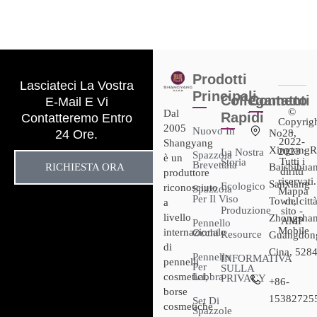
Prodotti
Lasciateci La Vostra
Principali
Collegamenti
Contatto
E-Mail E Vi
©
Dal
Rapidi
Contatteremo Entro
Copyrig
2005
Nuovo In
-
24 Ore.
No28,
2022-
Shangyang
XingtangR
2023 :
La Nostra
Spazzola
è un
Tutti i
Storia
Brevettata
RICHIESTA ORA
Baishihuan
diritti
produttore
riservati.
Sanxiang
Ecologico
riconosciuto
Spazzola
Mappa
Per Il Viso
Town, città
del
a
Produzione
sito -
livello
Zhongshan
AMP
Pennello
Mobile
internazionale
Occhi
Resource
Guangdon
di
Cina, 528
Pennello
INFORMATIVA
pennelli
Per
SULLA
cosmetici,
Labbra
PRIVACY
+86-
borse
15382725
Set Di
cosmetiche
Spazzole