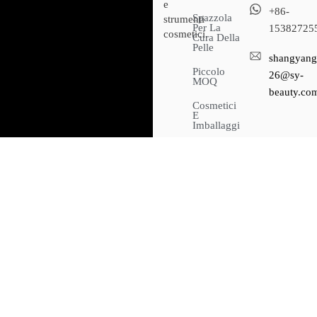
e
+86-
Spazzola
strumenti
Per La
15382725
cosmetici.
Cura Della
Pelle
shangyang
Piccolo
26@sy-
MOQ
beauty.co
Cosmetici
E
Imballaggi