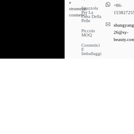
e
+86-
Spazzola
strumenti
Per La
15382725
cosmetici.
Cura Della
Pelle
shangyang
Piccolo
26@sy-
MOQ
beauty.co
Cosmetici
E
Imballaggi