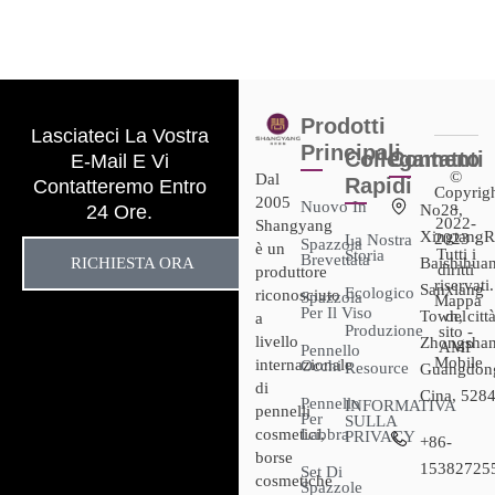
Prodotti
Lasciateci La Vostra
Principali
Collegamenti
Contatto
E-Mail E Vi
©
Dal
Rapidi
Contatteremo Entro
Copyrig
2005
Nuovo In
-
24 Ore.
No28,
2022-
Shangyang
XingtangR
2023 :
La Nostra
Spazzola
è un
Tutti i
Storia
Brevettata
RICHIESTA ORA
Baishihuan
diritti
produttore
riservati.
Sanxiang
Ecologico
riconosciuto
Spazzola
Mappa
Per Il Viso
Town, città
del
a
Produzione
sito -
livello
Zhongshan
AMP
Pennello
Mobile
internazionale
Occhi
Resource
Guangdon
di
Cina, 528
Pennello
INFORMATIVA
pennelli
Per
SULLA
cosmetici,
Labbra
PRIVACY
+86-
borse
15382725
Set Di
cosmetiche
Spazzole