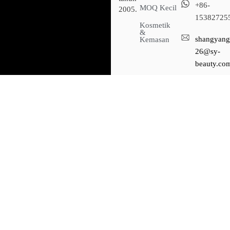
+86-
MOQ Kecil
2005.
15382725
Kosmetik
&
shangyang
Kemasan
26@sy-
beauty.co