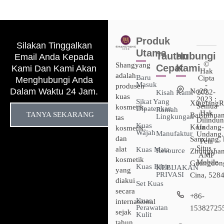
Produk
Silakan Tinggalkan
Utama
Tautan
Hubungi
Email Anda Kepada
©
Shangyang
Cepat
Kami
Kami Dan Kami Akan
Hak
adalah
Baru
Cipta
Menghubungi Anda
Masuk
-
produsen
Dalam Waktu 24 Jam.
No28,
2022-
Kisah Kami
kuas
2023 :
Sikat Yang
XingtangR
Semua
kosmetik,
Dipatenkan
Ramah
Hak
TANYA SEKARANG
Baishihuan
Lingkungan
tas
Dilindun
Kuas
Kota
Undang-
kosmetik,
Wajah
Manufaktur
Undang.
dan
Sanxiang, 
Peta
Situs -
alat
Kuas Mata
Resource
Zhongshan
AMP
kosmetik
Mobile
Guangdon
Kuas Bibir
KEBIJAKAN
yang
PRIVASI
Cina, 528
diakui
Set Kuas
secara
+86-
Kuas
internasional
Perawatan
15382725
sejak
Kulit
tahun