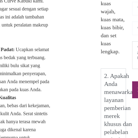
as Curve Kabuki kami.
kuas
gar sesuai dengan setiap
wajah,
as ini adalah tambahan
kuas mata,
n untuk peralatan makeup
kuas bibir,
dan set
kuas
 Padat:
Ucapkan selamat
lengkap.
las bedak yang terbuang.
liki bulu sikat yang
minimalkan penyerapan,
2. Apakah
asan Anda menempel pada
Anda
ukan pada kuas Anda.
menawarkan
 Kualitas
layanan
an, bebas dari kekejaman,
pemberian
kulit Anda. Serat sintetis
merek
idak hanya terasa mewah
khusus dan
 juga dikenal karena
pelabelan
Sempurna untuk