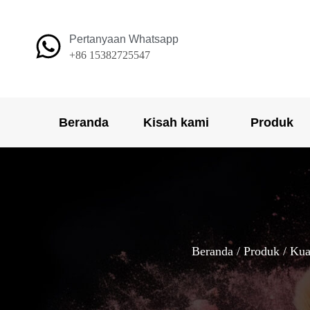
Lewati
ke
Pertanyaan Whatsapp
konten
+86 15382725547
Beranda
Kisah kami
Produk
Beranda
/
Produk
/
Kua