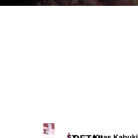
Kuas Kabuki
SY-