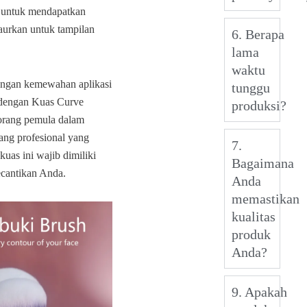
 untuk mendapatkan
baurkan untuk tampilan
6. Berapa
lama
waktu
engan kemewahan aplikasi
tunggu
 dengan Kuas Curve
produksi?
orang pemula dalam
ang profesional yang
7.
uas ini wajib dimiliki
Bagaimana
cantikan Anda.
Anda
memastikan
kualitas
produk
Anda?
9. Apakah