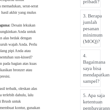
pribadi?
 memadukan, serat-serat
 hasil akhir yang mulus
3. Berapa
jumlah
baguna:
Desain lekukan
pesanan
ungkinkan Anda untuk
minimum
n alas bedak dengan
(MOQ)?
luruh wajah Anda. Perlu
lang pipi Anda atau
4.
entuhan sun-kissed?
Bagaimana
 pada bagian atas kuas
saya bisa
kasikan bronzer atau
mendapatkan
resisi.
sampel?
sil terbaik, oleskan alas
5. Apa saja
terlebih dahulu, lalu
ketentuan
 Brush untuk
pembayarann
membuat kontur, gunakan