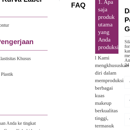
1. Apa
FAQ
saja
D
produk
P
utama
ontur
G
yang
Anda
Pengerjaan
Sil
produksi?
fo
ka
me
l Kami
stisitas Khusus
An
mengkhususkan
24
diri dalam
lastik
memproduksi
berbagai
kuas
makeup
berkualitas
tinggi,
asan Anda ke tingkat
termasuk