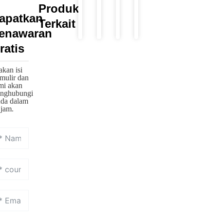
Produk
CurveShade
Tortoiseshell
ArcFit
Tortoiseshell
apatkan
Terkait
Sculpt
Double-
Pro
Double-
enawaran
Brush
Ended
Brush
Ended
ratis
Kit
Contour
Set
Contour
Detail
Brush
Brush
akan isi
rmulir dan
mi akan
nghubungi
da dalam
 jam.