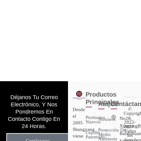
Productos
Déjanos Tu Correo
Principales
Atajos
Contácta
Electrónico, Y Nos
©
Desde
Pondremos En
Copyrig
el
Productos
-
Contacto Contigo En
No28,
Nosotros
Nuevos
2022-
2005
24 Horas.
XingtangR
2023 :
Shangyang
Protección De
Todos
Cepillo
Baishihuan
Medio
los
viene
Patentado
Ambiente
derecho
Contáctanos