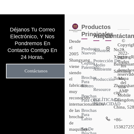
Productos
Déjanos Tu Correo
Principales
Atajos
Contácta
Electrónico, Y Nos
©
Desde
Pondremos En
Copyrig
el
Productos
-
Contacto Contigo En
No28,
Nosotros
Nuevos
2022-
2005
24 Horas.
XingtangR
2023 :
Shangyang
Protección De
Todos
Cepillo
Baishihuan
Medio
los
viene
Patentado
Ambiente
derecho
Contáctanos
Sanxiang
siendo
reservad
Brochas
Town,
Mapa
el
Producción
Para
del
fabricante
Zhongsha
Rostro
sitio -
Resource
AMP
muy
city,
Mobile
Brochas
reconocido
POLÍTICA DE
Guangdon
Para Ojos
PRIVACIDAD
internacionalmente
China, 52
de las
Brochas
Para
brochas
Labio
+86-
de
15382725
Set De
maquillaje,
Brochas