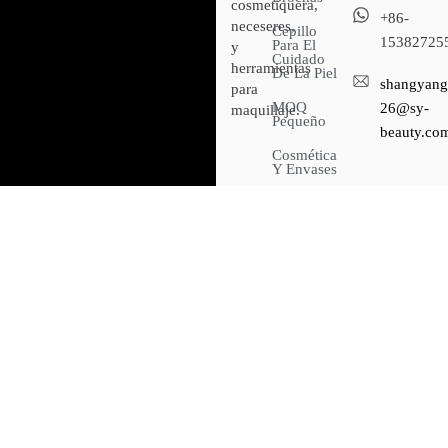
cosmetiquera,
+86-
neceseres,
Cepillo
15382725
Para El
y
Cuidado
herramientas
De La Piel
shangyang
para
MOQ
26@sy-
maquillaje.
Pequeño
beauty.co
Cosmética
Y Envases